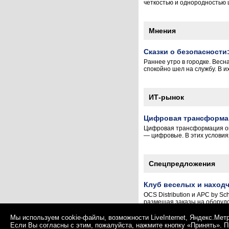
четкостью и однородностью ц
Мнения
Сказки о безопасности
Раннее утро в городке. Вес
спокойно шел на службу. В и
ИТ-рынок
Цифровая трансформац
Цифровая трансформация ока
— цифровые. В этих условиях
Спецпредложения
Клуб веселых и наход
OCS Distribution и APC by S
размещая заказы на оборудов
Мы используем cookie-файлы, возможности LiveInternet, Яндекс.Мет
Если Вы согласны с этим, пожалуйста, нажмите кнопку «Принять». 