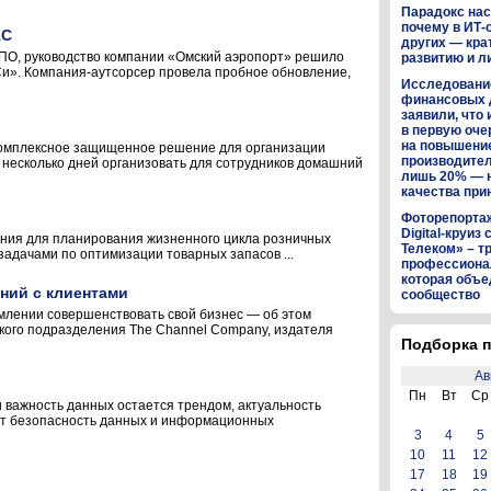
Парадокс нас
почему в ИТ-
1С
других — кра
ПО, руководство компании «Омский аэропорт» решило
развитию и л
и». Компания-аутсорсер провела пробное обновление,
Исследование
финансовых 
заявили, что 
в первую оч
на повышени
комплексное защищенное решение для организации
производител
 несколько дней организовать для сотрудников домашний
лишь 20% — 
качества пр
Фоторепортаж:
Digital-круиз
ешения для планирования жизненного цикла розничных
Телеком» – т
адачами по оптимизации товарных запасов ...
профессиона
которая объе
ний с клиентами
сообщество
млении совершенствовать свой бизнес — об этом
ского подразделения The Channel Company, издателя
Подборка п
Ав
Пн
Вт
Ср
 важность данных остается трендом, актуальность
ает безопасность данных и информационных
3
4
5
10
11
12
17
18
19