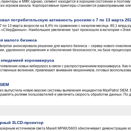
ь принтеры и МФУ, однако, сегмент находится в хорошем состоянии и поэтом
всех игроков канала. Корпоративные принтеры становятся равноправными э
вал потребительскую активность россиян с 7 по 13 марта 202
7 по 13 марта возросли на 8,4% по сравнению с началом месяца. 80,1 млрд р
в «СберДанных». Наибольшее увеличение трат произошло в категории «Электро
ля малого бизнеса
terprise анонсировала решение для малого бизнеса – сервер нового поколени
, удаленного управления и обеспечения безопасности, на базе процессоров Int
с эпидемией коронавируса
оявлении новых киберугроз в связи с распространением коронавируса. Как
твенные волнения, привлекают внимание мошенников, готовых воспользова
SIEM
ies выпустила новую версию системы выявления инцидентов MaxPatrol SIEM. 
правлять ролями пользователей и увеличить скорость обработки данных. По д
ерный 3LCD-проектор
лазерным источником света Maxell MPWU5603 обеспечивает демонстрацию и