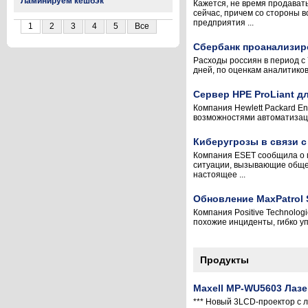
Ламинируем кешбэк
Кажется, не время продават
сейчас, причем со стороны 
предприятия ...
1
2
3
4
5
Все
Сбербанк проанализиро
Расходы россиян в период с 
дней, по оценкам аналитико
Сервер HPE ProLiant д
Компания Hewlett Packard En
возможностями автоматизации
Киберугрозы в связи 
Компания ESET сообщила о п
ситуации, вызывающие общес
настоящее ...
Обновление MaxPatrol 
Компания Positive Technolog
похожие инциденты, гибко у
Продукты
Maxell MP-WU5603 Лаз
*** Новый 3LCD-проектор с 