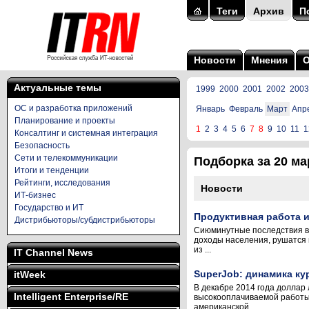
Теги
Архив
П
Новости
Мнения
Актуальные темы
1999
2000
2001
2002
2003
ОС и разработка приложений
Январь
Февраль
Март
Апр
Планирование и проекты
1
2
3
4
5
6
7
8
9
10
11
1
Консалтинг и системная интеграция
Безопасность
Сети и телекоммуникации
Подборка за 20 мар
Итоги и тенденции
Рейтинги, исследования
Новости
ИТ-бизнес
Государство и ИТ
Продуктивная работа и
Дистрибьюторы/субдистрибьюторы
Сиюминутные последствия в
доходы населения, рушатся 
из ...
IT Channel News
SuperJob: динамика ку
itWeek
В декабре 2014 года доллар 
Intelligent Enterprise/RE
высокооплачиваемой работы 
американской ...