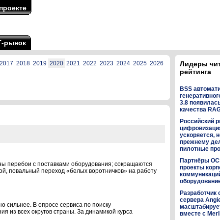
проекте
Т-рынок
2017
2018
2019
2020
2021
2022
2023
2024
2025
2026
Лидеры чи
рейтинга
BSS автомат
генеративного
3.8 появилас
качества RA
Российский р
цифровизаци
ускоряется, н
прежнему дел
пилотные пр
Партнёры OC
ы перебои с поставками оборудования; сокращаются
проекты кор
ой, повальный переход «белых воротничков» на работу
коммуникаци
оборудованием
Разработчик 
сервера Angi
но сильнее. В опросе сервиса по поиску
масштабируе
я из всех округов страны. За динамикой курса
вместе с Merl