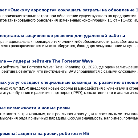
ает «Омскому аэропорту» сокращать затраты на обновление 
и производственных затрат при обновлении существующего на предприятии 
автоматизированного обновления измененных конфигураций 1С от «1С-ИжТиС
редставила защищенное решение для удаленной работы
р», национальный провайдер технологий кибербезопасности, разработала 
легко разворачивается и масштабируется, благодаря чему компании могут за
ла — лидеры рейтинга The Forrester Wave
рейтинга The Forrester Wave: Retail Planning, Q1 2020, где оценивались р
и рейтинга отметили, что инструменты SAS справляются с самыми сложными з
ых услуг создают специальные команды по развитию отноше
мых услуг (MSP) внедряют новые формы взаимодействия с клиентами в стре
титута обучения и развития партнеров (IPED), консалтингового и аналитиче
овые возможности и новые риски
ь» кажется тривиальным, но в реальности растущая колоссальными темпами
смысления ряда привычных парадигм. Особую значимость, например, получ
емена: акценты на риски, роботов и ИБ