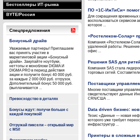
Бестселлеры ИТ-рынка
ПО «1С-ИжТиСи» помог
BYTE/Россия
Для сокращения временных 
воспользоваться сервисом 
которое ...
Спецпредложения
«Ростелеком-Солар» п
Бонусный драйв
Компания «Ростелеком-Сола
удаленной работы. Решение 
Уважаемые партнеры! Приглашаем
офис ...
вас принять участие в
маркетинговой акции «Бонусный
драйв». Закупайте ноутбуки,
Решения SAS для ритей
неттопы и моноблоки DIGMA И
Компания SAS стала лидером 
DIGMA PRO в период действия
торговых сетей. Составител
акции и получите бонус 40 000 руб.
за каждые 2 000 000 руб. отгрузок.
Поставщики управляем
Дополнительный бонус 50 000 руб.
(выплачивается ...
Многие поставщики управляе
свидетельствуют данные Инс
CRN/США ...
Превосходство в деталях
Data driven бизнес: н
Бонусы ждут: получи больше с
каждой покупкой!
Тезис «Данные — новая нефт
которого уже требует перео
инфраструктур ...
Отгружай пиксели – открывай мир
с MSI!
Принтеры в сложные вр