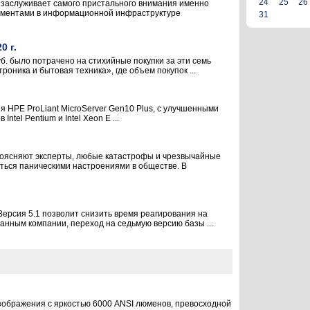
24
25
26
у заслуживает самого пристального внимания именно
лементами в информационной инфраструктуре
31
0 г.
уб. было потрачено на стихийные покупки за эти семь
ника и бытовая техника», где объем покупок ...
я HPE ProLiant MicroServer Gen10 Plus, с улучшенными
el Pentium и Intel Xeon E ...
 поясняют эксперты, любые катастрофы и чрезвычайные
ться паническими настроениями в обществе. В
Версия 5.1 позволит снизить время реагирования на
анным компании, переход на седьмую версию базы ...
зображения с яркостью 6000 ANSI люменов, превосходной