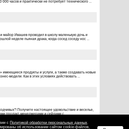
000 часов и практически не потребует технического ...
ии майор Ивашев проводил в школу маленькую дочь и
лой неделе пьяная драка, когда сосед соседу нос ...
 имеющиеся продукты и услуги, а также создавать новые
ес-модели. Как в этих условиях действовать ...
аходчивых"! Получите настоящее удовольствие и веселье,
ыми продакт-менеджерами и сейлами с ...
твии с
Политикой обработки персональных данных
.
мированы об использовании сайтом cookie-файлов,