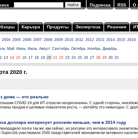
оиск
Подписка
RSS
О 
Обзоры
Карьера
Продукты
Экспертиза
Решения
И
2004
2005
2006
2007
2008
2009
2010
2011
2012
2013
2014
2015
2016
ель
Май
Июнь
Июль
Август
Сентябрь
Октябрь
Ноябрь
Декабрь
2
13
14
15
16
17
18
19
20
21
22
23
24
25
26
27
28
29
30
31
та 2020 г.
з дома — это реально
спышки COVID-19 для ИТ-отрасли неоднозначны. С одной стороны, неизбежн
планы продаж и целевые показатели роста, — ритейлу это невыгодно. С друг
рса доллара интересует россиян меньше, чем в 2014 году
лихорадило почти так же, как сейчас, но россиян это интересовало значитель
SuperJob участвовали 2500 представителей экономически активного населени