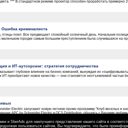
вета. *** В стандартном режиме проектор способен проработать примерно 20 
: Ошибка криминалиста
на, птицы поют. Все предвещает спокойный солнечный день. Начальник полиц
х маленьком городке самым большим преступлением была случившаяся на прош
ия и ИТ-аутсорсинг: стратегия сотрудничества
зывает глубокое влияние на бизнес компаний, вынуждая их «оцифровывать»
 ИТ приобретают новое качество — они становятся неотъемлемой частью бизн
чивых
chneider Electric запускают новую летнюю промо-программу "Клуб веселых и н
ание APC by Schneider Electric в OCS Distribution, общаясь с Вашими любим
рики и SberAds для наилучшего представления нашего сайта в соответс
Продолжая пользоваться сайтом, Вы подтверждаете, что были проинфор