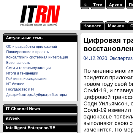
Теги
Архив
П
Новости
Мнения
Актуальные темы
Цифровая тр
ОС и разработка приложений
восстановлен
Планирование и проекты
Консалтинг и системная интеграция
04.12.2020
Экспертиз
Безопасность
Сети и телекоммуникации
По мнению многих
Итоги и тенденции
придется приложи
Рейтинги, исследования
новом году свой б
ИТ-бизнес
Государство и ИТ
Covid-19, и главн
Дистрибьюторы/субдистрибьюторы
цифровой трансфо
Сэди Уильямсон, о
IT Channel News
Covid-19 изменил
одночасье появил
itWeek
выполняют свою ра
Intelligent Enterprise/RE
изменится. По мер