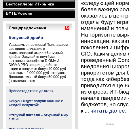
«следующей норма
Бестселлеры ИТ-рынка
более важную рол
BYTE/Россия
оказались в центр
отделы будут игр
изменений и повы
Спецпредложения
На горизонте выр
Бонусный драйв
инновации, как а
Уважаемые партнеры! Приглашаем
поколения и цифр
вас принять участие в
маркетинговой акции «Бонусный
CIO. Каким целям 
драйв». Закупайте ноутбуки,
проведенный Const
неттопы и моноблоки DIGMA И
DIGMA PRO в период действия
внедрения цифро
акции и получите бонус 40 000 руб.
приоритетом для 
за каждые 2 000 000 руб. отгрузок.
Дополнительный бонус 50 000 руб.
тогда как кибербе
(выплачивается ...
приводится еще н
из опроса. ИТ-бю
Превосходство в деталях
начале пандемии 
Бонусы ждут: получи больше с
бюджетов, но спу
каждой покупкой!
к ...
читать далее
.
Отгружай пиксели – открывай мир
с MSI!