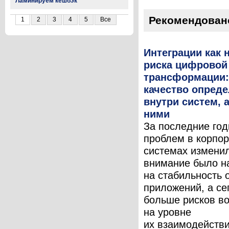
Ламинируем кешбэк
Рекомендован
1
2
3
4
5
Все
Интеграции как 
риска цифровой
трансформации:
качество опреде
внутри систем, 
ними
За последние год
проблем в корпо
системах измени
внимание было н
на стабильность 
приложений, а се
больше рисков во
на уровне
их взаимодействи