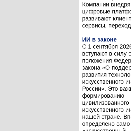
Компании внедря
цифровые платф
развивают клиен
сервисы, переходя
ИИ в законе
С 1 сентября 202
вступают в силу 
положения Федер
закона «О подде
развития техноло
искусственного и
России». Это важ
формированию
цивилизованного
искусственного и
нашей стране. В
определено само
«искусственный