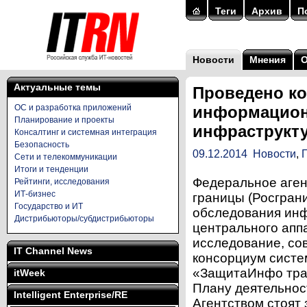
Теги
Архив
П
Новости
Мнения
Актуальные темы
Проведено к
ОС и разработка приложений
информацион
Планирование и проекты
инфраструкт
Консалтинг и системная интеграция
Безопасность
09.12.2014
Новости
,
Сети и телекоммуникации
Итоги и тенденции
Федеральное аген
Рейтинги, исследования
ИТ-бизнес
границы (Росгран
Государство и ИТ
обследования ин
Дистрибьюторы/субдистрибьюторы
центрального апп
исследование, со
IT Channel News
консорциум систе
«ЗащитаИнфо тра
itWeek
Плану деятельнос
Intelligent Enterprise/RE
Агентством стоят