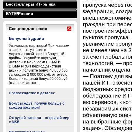
Бестселлеры ИТ-рынка
пропуска через г
Федерации, созда
BYTE/Россия
внешнеэкономичес
граждан при пере
Спецпредложения
построения эффе
пунктов пропуска
Бонусный драйв
увеличение пропу
Уважаемые партнеры! Приглашаем
не менее чем на 3
вас принять участие в
маркетинговой акции «Бонусный
за счет глобальн
драйв». Закупайте ноутбуки,
неттопы и моноблоки DIGMA И
технологий, — пр
DIGMA PRO в период действия
начальник отдела
акции и получите бонус 40 000 руб.
за каждые 2 000 000 руб. отгрузок.
— Поэтому для вы
Дополнительный бонус 50 000 руб.
нашей ИТ- экосис
(выплачивается ...
бюджетных средст
Превосходство в деталях
обследование ИТ
ею сервисов, к к
Бонусы ждут: получи больше с
каждой покупкой!
независимых сист
объективную оцен
Отгружай пиксели – открывай мир
на выбранные фо
с MSI!
задач». Обследова