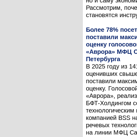
но и саму эконом
Рассмотрим, поче
становятся инстр
Более 78% посе
поставили макс
оценку голосово
«Аврора» МФЦ С
Петербурга
В 2025 году из 14
оценивших свыше
поставили макси
оценку. Голосово
«Аврора», реали
БФТ-Холдингом с
технологическим
компанией BSS н
речевых технолог
на линии МФЦ Са