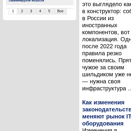
Ламинируем кешбэк
это выглядело ка
в конструктор: с
1
2
3
4
5
Все
в России из
иностранных
компонентов, вот
локализация. Од
после 2022 года
правила резко
поменялись. Пря
чужое за своим
шильдиком уже н
— нужна своя
инфраструктура ..
Как изменения
законодательст
меняют рынок IT
оборудования
Изменения в