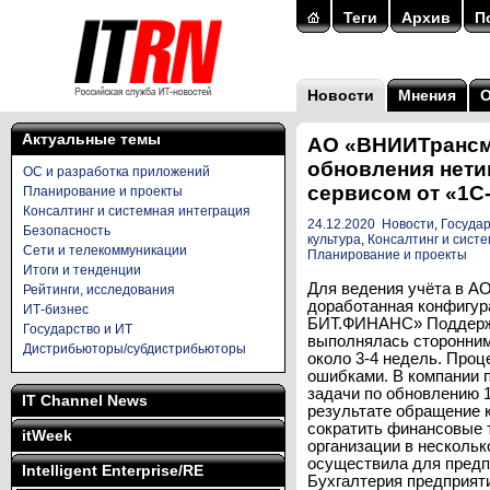
Теги
Архив
П
Новости
Мнения
Актуальные темы
АО «ВНИИТрансм
обновления нети
ОС и разработка приложений
сервисом от «1С
Планирование и проекты
Консалтинг и системная интеграция
24.12.2020
Новости
,
Государ
Безопасность
культура
,
Консалтинг и сист
Сети и телекоммуникации
Планирование и проекты
Итоги и тенденции
Для ведения учёта в 
Рейтинги, исследования
доработанная конфигур
ИТ-бизнес
БИТ.ФИНАНС» Поддержк
Государство и ИТ
выполнялась сторонним
Дистрибьюторы/субдистрибьюторы
около 3-4 недель. Про
ошибками. В компании 
задачи по обновлению
IT Channel News
результате обращение 
сократить финансовые 
itWeek
организации в несколь
осуществила для предп
Intelligent Enterprise/RE
Бухгалтерия предприяти