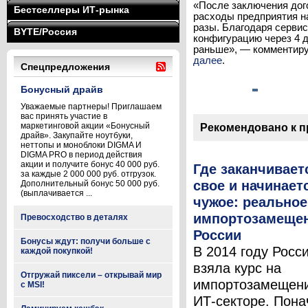
«После заключения дог
Бестселлеры ИТ-рынка
расходы предприятия н
разы. Благодаря серви
BYTE/Россия
конфигурацию через 4 
раньше», — комментируе
далее
.
Спецпредложения
Бонусный драйв
Уважаемые партнеры! Приглашаем
вас принять участие в
маркетинговой акции «Бонусный
Рекомендовано к 
драйв». Закупайте ноутбуки,
неттопы и моноблоки DIGMA И
DIGMA PRO в период действия
акции и получите бонус 40 000 руб.
Где заканчивает
за каждые 2 000 000 руб. отгрузок.
свое и начинает
Дополнительный бонус 50 000 руб.
(выплачивается ...
чужое: реальное
импортозамещен
Превосходство в деталях
России
Бонусы ждут: получи больше с
В 2014 году Росс
каждой покупкой!
взяла курс на
Отгружай пиксели – открывай мир
импортозамещени
с MSI!
ИТ-секторе. Пона