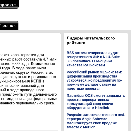
проекте
Т-рынок
Лидеры читательского
рейтинга
BSS автоматизировала аудит
еских характеристик для
генеративного ИИ: в NLU-Suite
нных работ составила 4,7 млн.
3.8 появилась LLM-оценка
врале 2009 года. Комплексные
качества RAG-систем
 года. В ходе работ были
альных округах России, в их
Российский рынок MES-систем:
цифровизация производства
тацию окружных и региональных
ускоряется, но предприятия по-
функционирования КСПД в
прежнему делают ставку на
ехнических решений для
пилотные проекты
ный в ходе проведенного
и предложить пути дальнейшего
Партнёры OCS смогут закрывать
 по модернизации федеральных
проекты корпоративных
ванного первоначально срока.
коммуникаций «под ключ»
оборудованием Hitrolink
Разработчик отечественного веб-
сервера Angie Software
масштабирует свои продажи
вместе с Merlion