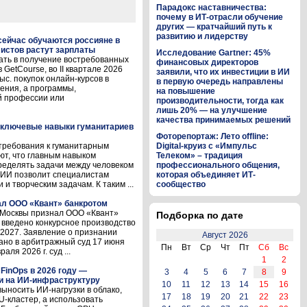
Парадокс наставничества:
почему в ИТ-отрасли обучение
других — кратчайший путь к
развитию и лидерству
 сейчас обучаются россияне в
листов растут зарплаты
Исследование Gartner: 45%
ать в получение востребованных
финансовых директоров
GetCourse, во II квартале 2026
заявили, что их инвестиции в ИИ
с. покупок онлайн-курсов в
в первую очередь направлены
ения, а программы,
на повышение
й профессии или
производительности, тогда как
лишь 20% — на улучшение
качества принимаемых решений
и ключевые навыки гуманитариев
Фоторепортаж: Лето offline:
требования к гуманитарным
Digital-круиз с «Импульс
ют, что главным навыком
Телеком» – традиция
ределять задачи между человеком
профессионального общения,
о ИИ позволит специалистам
которая объединяет ИТ-
и творческим задачам. К таким ...
сообщество
л ООО «Квант» банкротом
д Москвы признал ООО «Квант»
Подборка по дате
 введено конкурсное производство
.2027. Заявление о признании
Август 2026
ано в арбитражный суд 17 июня
Пн
Вт
Ср
Чт
Пт
Сб
Вс
ля 2026 г. суд ...
1
2
FinOps в 2026 году —
3
4
5
6
7
8
9
и на ИИ-инфраструктуру
10
11
12
13
14
15
16
выносить ИИ-нагрузки в облако,
17
18
19
20
21
22
23
-кластер, а использовать