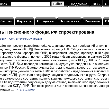
оиск
Подписка
RSS
О 
Обзоры
Карьера
Продукты
Экспертиза
Решения
И
ть Пенсионного фонда РФ спроектирована
о и ИТ
,
Сети и телекоммуникации
абот по проекту разработки общих функциональных требований и технич
редачи данных (КСПД) Пенсионного фонда РФ. Общая стоимость выполне
у проекту вела корпорация ЮНИ, выигравшая конкурс, проведенный в фе
лжались с февраля по июль 2009 года и были завершены в августе 2009
екущего состояния региональных и окружных узлов КСПД ПФР в 7 федер
ъекта ПФР. Был проведен комплексный аудит уже введенных в эксплуа
анных ПФ России. В ходе аудита была дана оценка качества текущего 
ой информационной системы ПФР и разработали предложения типовых т
узлов КСПД, учитывая специфику каждого федерального округа. Собран
л возможность составить полную картину текущего состояния системы 
ы ЮНИ подготовили подробную документацию, включающую предложения
развитию КСПД ПФР. При этом работы были завершены раньше запланиро
годаря ...
читать далее
.