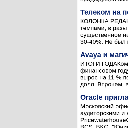
Телеком на 
КОЛОНКА РЕДАКТ
темпами, в разы
существенное на
30-40%. Не был 
Avaya и маги
ИТОГИ ГОДАКомпа
финансовом году
вырос на 11 % п
долл. Впрочем, 
Oracle пригл
Московский офис
аудиторскими и 
PricewaterhouseC
BCS, BKG, "Юнико