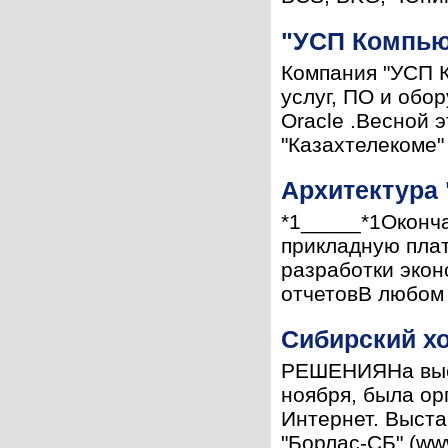
"УСП Компьюл
Компания "УСП К
услуг, ПО и обо
Oracle .Весной 
"Казахтелекоме" 
Архитектура
*1_____*1Оконча
прикладную пла
разработки эко
отчетовВ любом 
Сибирский хо
РЕШЕНИЯНа выст
ноября, была ор
Интернет. Выста
"Борлас-СБ" (www.