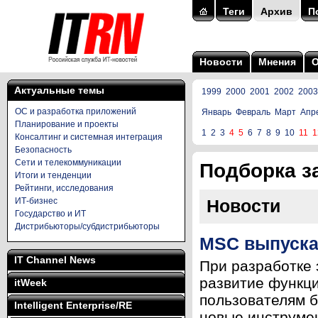
Теги
Архив
П
Новости
Мнения
Актуальные темы
1999
2000
2001
2002
2003
ОС и разработка приложений
Январь
Февраль
Март
Апр
Планирование и проекты
1
2
3
4
5
6
7
8
9
10
11
1
Консалтинг и системная интеграция
Безопасность
Сети и телекоммуникации
Подборка за
Итоги и тенденции
Рейтинги, исследования
ИТ-бизнес
Новости
Государство и ИТ
Дистрибьюторы/субдистрибьюторы
MSC выпускае
IT Channel News
При разработке 
развитие функци
itWeek
пользователям б
Intelligent Enterprise/RE
новые инструмен