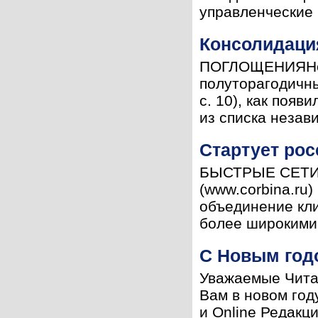
управленческие 
Консолидаци
ПОГЛОЩЕНИЯНе у
полуторагодичны
с. 10), как поя
из списка незав
Стартует рос
БЫСТРЫЕ СЕТИРо
(www.corbina.ru
объединение кл
более широкими 
С Новым год
Уважаемые Чита
Вам в новом год
и Online Редакц