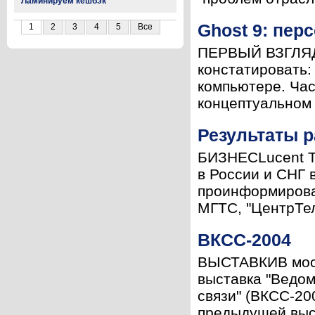
Ламинируем кешбэк
Ghost 9: пер
1
2
3
4
5
Все
ПЕРВЫЙ ВЗГЛЯДЯ
констатировать:
компьютере. Ча
концептуальном 
Результаты р
БИЗНЕСLucent Te
в России и СНГ 
проинформировал
МГТС, "ЦентрТел
ВКСС-2004
ВЫСТАВКИВ моск
выставка "Ведо
связи" (ВКСС-20
предыдущей выст