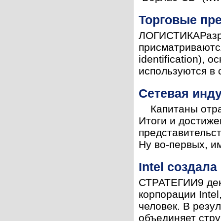
Торговые пр
ЛОГИСТИКАРазра
присматриваются
identification),
используются в 
Сетевая инду
Капитаны отрас
Итоги и достиже
представительс
Ну во-первых, им
Intel создал
СТРАТЕГИИ9 дек
корпорации Inte
человек. В резу
объединяет стру