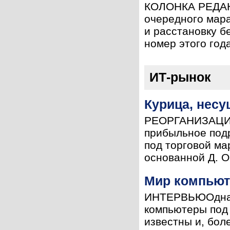
КОЛОНКА РЕДАКТ
очередного мара
и расстановку б
номер этого год
ИТ-рынок
Курица, несу
РЕОРГАНИЗАЦИИВо
прибыльное под
под торговой ма
основанной Д. О.
Мир компьют
ИНТЕРВЬЮОдна и
компьютеры под 
известны и, бол