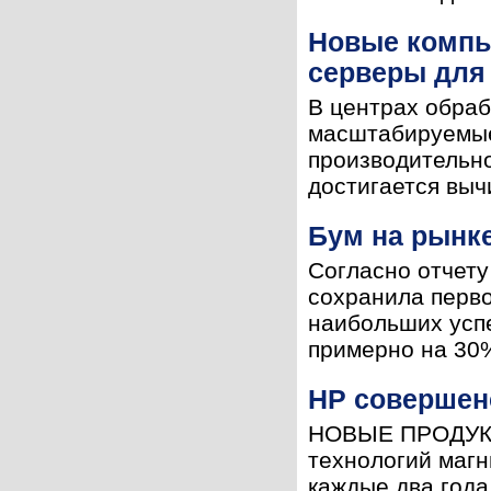
Новые компь
серверы для
В центрах обра
масштабируемые
производительно
достигается выч
Бум на рынк
Согласно отчету
сохранила перво
наибольших успе
примерно на 30% 
HP совершен
НОВЫЕ ПРОДУКТ
технологий магн
каждые два года