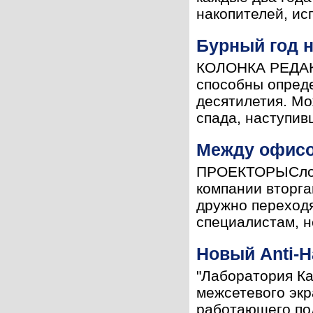
накопителей, ис
Бурный год 
КОЛОНКА РЕДАКТ
способны опреде
десятилетия. Мо
спада, наступив
Между офисо
ПРОЕКТОРЫСлово
компании вторга
дружно переходя
специалистам, не
Новый Anti-H
"Лаборатория Ка
межсетевого экр
работающего под