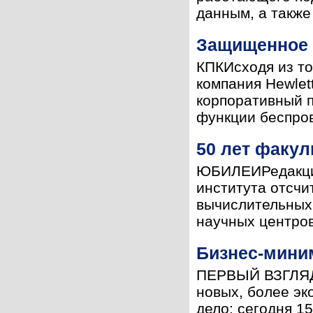
данным, а также 
Защищенное 
КПКИсходя из то
компания Hewlet
корпоративный 
функции беспров
50 лет факу
ЮБИЛЕИРедакция
института отсчи
вычислительных 
научных центров
Бизнес-мини
ПЕРВЫЙ ВЗГЛЯДН
новых, более эк
дело: сегодня 1