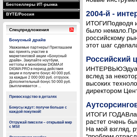
Бестселлеры ИТ-рынка
2004-й - инт
BYTE/Россия
ИТОГИПодводя ит
было немало.Пре
Спецпредложения
российскому рын
Бонусный драйв
этот шаг сделал
Уважаемые партнеры! Приглашаем
вас принять участие в
маркетинговой акции «Бонусный
Российский ц
драйв». Закупайте ноутбуки,
неттопы и моноблоки DIGMA И
ИНТЕРВЬЮЭдуард
DIGMA PRO в период действия
акции и получите бонус 40 000 руб.
вслед за некот
за каждые 2 000 000 руб. отгрузок.
Дополнительный бонус 50 000 руб.
высоких техноло
(выплачивается ...
директором Цент
Превосходство в деталях
Аутсорсингов
Бонусы ждут: получи больше с
каждой покупкой!
ИТОГИ ГОДАВлад 
растет очень бы
Отгружай пиксели – открывай мир
с MSI!
На мой взгляд, 
"проблем отрасли