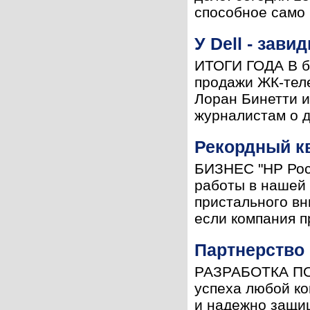
способное само п
У Dell - зави
ИТОГИ ГОДА В бу
продажи ЖК-тел
Лоран Бинетти и
журналистам о д
Рекордный к
БИЗНЕС "HP Рос
работы в нашей 
пристального вн
если компания пр
Партнерство 
РАЗРАБОТКА ПО 
успеха любой ко
и надежно защи