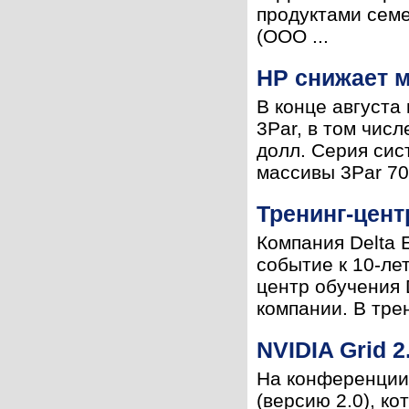
продуктами сем
(ООО ...
HP снижает 
В конце августа
3Par, в том чис
долл. Серия сис
массивы 3Par 70
Тренинг-центр
Компания Delta 
событие к 10-ле
центр обучения 
компании. В трен
NVIDIA Grid 
На конференции
(версию 2.0), к