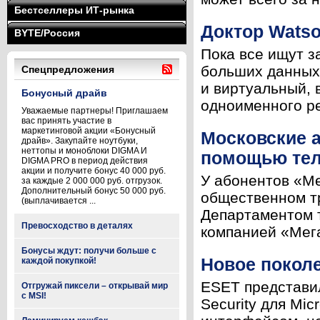
Бестселлеры ИТ-рынка
Доктор Wats
BYTE/Россия
Пока все ищут з
больших данных)
Спецпредложения
и виртуальный, 
Бонусный драйв
одноименного ре
Уважаемые партнеры! Приглашаем
вас принять участие в
маркетинговой акции «Бонусный
Московские а
драйв». Закупайте ноутбуки,
неттопы и моноблоки DIGMA И
помощью те
DIGMA PRO в период действия
акции и получите бонус 40 000 руб.
У абонентов «М
за каждые 2 000 000 руб. отгрузок.
Дополнительный бонус 50 000 руб.
общественном т
(выплачивается ...
Департаментом 
Превосходство в деталях
компанией «Мега
Бонусы ждут: получи больше с
Новое поколе
каждой покупкой!
ESET представи
Отгружай пиксели – открывай мир
с MSI!
Security для Mi