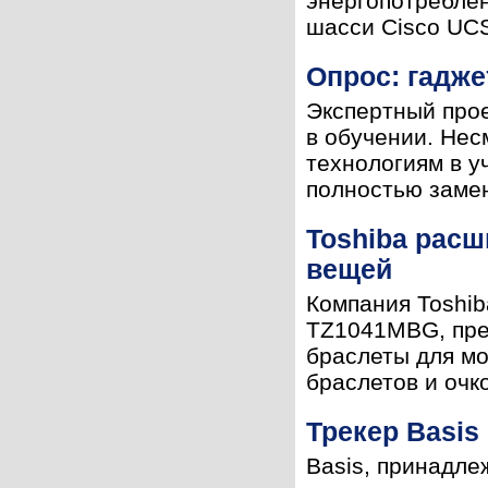
энергопотреблен
шасси Cisco UCS
Опрос: гадж
Экспертный прое
в обучении. Нес
технологиям в у
полностью замен
Toshiba расш
вещей
Компания Toshib
TZ1041MBG, пред
браслеты для мо
браслетов и очко
Трекер Basi
Basis, принадле