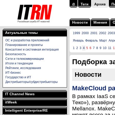
Теги
Архив
П
Новости
Мнения
Актуальные темы
1999
2000
2001
2002
2003
ОС и разработка приложений
Январь
Февраль
Март
Апр
Планирование и проекты
1
2
3
4
5
6
7
8
9
10
11
1
Консалтинг и системная интеграция
Безопасность
Сети и телекоммуникации
Подборка за
Итоги и тенденции
Рейтинги, исследования
ИТ-бизнес
Новости
Государство и ИТ
Дистрибьюторы/субдистрибьюторы
MakeCloud ра
IT Channel News
В рамках IaaS с
Теко»), развёрн
itWeek
Mellanox. MakeC
Intelligent Enterprise/RE
может всего за н