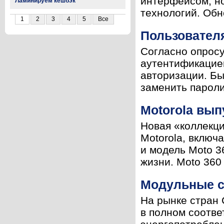
интерфейсом, н
Ламинируем кешбэк
технологий. Обн
1
2
3
4
5
Все
Пользовател
Согласно опрос
аутентификацией
авторизации. Бы
заменить пароли
Motorola вып
Новая «коллекци
Motorola, включ
и модель Moto 3
жизни. Moto 360 
Модульные с
На рынке стран 
в полном соотве