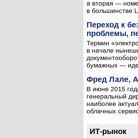
а вторая — номе
в большинстве L
Переход к б
проблемы, п
Термин «электро
в начале нынешн
документооборот
бумажных — идет
Фред Лале, A
В июне 2015 год
генеральный дир
наиболее актуал
облачных сервисо
ИТ-рынок