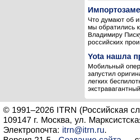
Импортозаме
Что думают об 
мы обратились к
Владимиру Писк
российских прои
Yota нашла 
Мобильный опера
запустил оригин
легких беспилот
экстравагантный 
© 1991–2026 ITRN (Российская сл
109147 г. Москва, ул. Марксистска
Электропочта:
itrn@itrn.ru
.
Версия 21.5.
Создание сайта
— ст