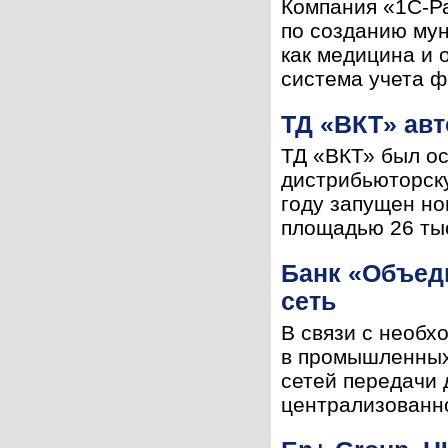
Компания «1С-Ра
по созданию мун
как медицина и 
система учета ф
ТД «ВКТ» авт
ТД «ВКТ» был ос
дистрибьюторску
году запущен н
площадью 26 тыс
Банк «Объед
сеть
В связи с необх
в промышленных 
сетей передачи
централизованно