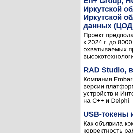
En+ Group, H
Иркутской об
Иркутской об
данных (ЦОД
Проект предпола
к 2024 г. до 800
охватываемых пр
высокотехнологи
RAD Studio, 
Компания Embarc
версии платфор
устройств и Инт
на C++ и Delphi,
USB-токены 
Как объявила ко
корректность ра