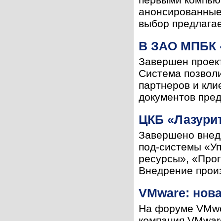
анонсированные 
выбор предлагает
В ЗАО МПБК 
Завершен проект
Система позволи
партнеров и кли
документов пред
ЦКБ «Лазури
Завершено внед
под-системы «У
ресурсы», «Про
Внедрение произ
VMware: нов
На форуме VMwor
компания VMwar