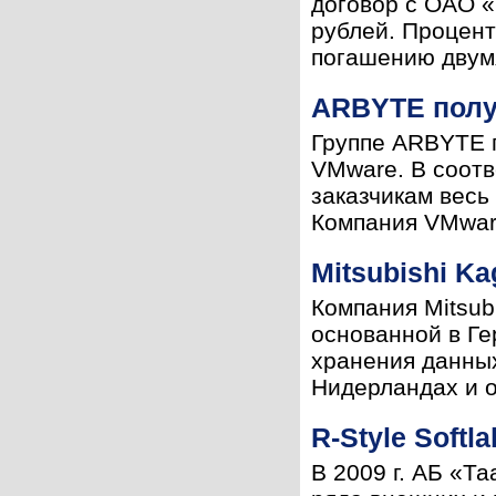
договор с ОАО «
рублей. Процент
погашению двумя
ARBYTE полу
Группе ARBYTE п
VMware. В соот
заказчикам весь
Компания VMware
Mitsubishi K
Компания Mitsub
основанной в Ге
хранения данных
Нидерландах и о
R-Style Soft
В 2009 г. АБ «Т