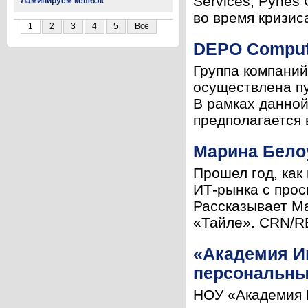
Services, Pynes
Ламинируем кешбэк
во время кризиса,
1
2
3
4
5
Все
DEPO Comput
Группа компаний
осуществлена п
В рамках данной
предполагается в
Марина Белоу
Прошел год, как
ИТ-рынка с прос
Рассказывает Ма
«Тайле». CRN/RE
«Академия И
персональны
НОУ «Академия