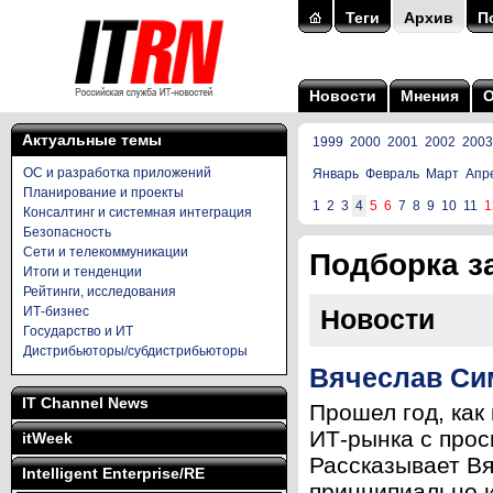
Теги
Архив
П
Новости
Мнения
Актуальные темы
1999
2000
2001
2002
2003
ОС и разработка приложений
Январь
Февраль
Март
Апр
Планирование и проекты
1
2
3
4
5
6
7
8
9
10
11
1
Консалтинг и системная интеграция
Безопасность
Сети и телекоммуникации
Подборка за
Итоги и тенденции
Рейтинги, исследования
ИТ-бизнес
Новости
Государство и ИТ
Дистрибьюторы/субдистрибьюторы
Вячеслав Сим
IT Channel News
Прошел год, как
ИТ-рынка с прос
itWeek
Рассказывает В
Intelligent Enterprise/RE
принципиально и