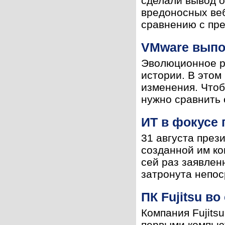
сделали вывод о
вредоносных веб
сравнению с пре
VMware выпо
Эволюционное р
истории. В это
изменения. Чтоб
нужно сравнить 
ИТ в фокусе 
31 августа през
созданной им ко
сей раз заявлен
затронута непоср
ПК Fujitsu в
Компания Fujits
первыми компьют