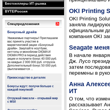
Бестселлеры ИТ-рынка
OKI Printing 
BYTE/Россия
OKI Printing Sol
заняла лидирую
Спецпредложения
официальным да
Бонусный драйв
компания OKI за
Уважаемые партнеры! Приглашаем
вас принять участие в
маркетинговой акции «Бонусный
Seagate меня
драйв». Закупайте ноутбуки,
неттопы и моноблоки DIGMA И
В начале января
DIGMA PRO в период действия
акции и получите бонус 40 000 руб.
Дж. Лусо презид
за каждые 2 000 000 руб. отгрузок.
Дополнительный бонус 50 000 руб.
затем последова
(выплачивается ...
перемены в руко
Превосходство в деталях
Анна Алексее
Бонусы ждут: получи больше с
ИТ
каждой покупкой!
О том, что изме
Отгружай пиксели – открывай мир
с MSI!
рассказывает Ан