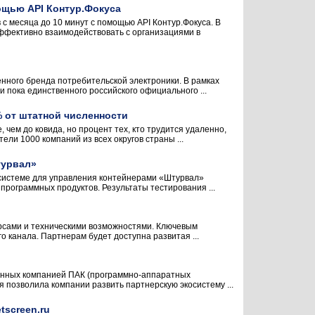
ощью API Контур.Фокуса
 месяца до 10 минут с помощью API Контур.Фокуса. В
ффективно взаимодействовать с организациями в
нного бренда потребительской электроники. В рамках
и пока единственного российского официального ...
 от штатной численности
чем до ковида, но процент тех, кто трудится удаленно,
ли 1000 компаний из всех округов страны ...
турвал»
ой системе для управления контейнерами «Штурвал»
рограммных продуктов. Результаты тестирования ...
урсами и техническими возможностями. Ключевым
о канала. Партнерам будет доступна развитая ...
зданных компанией ПАК (программно-аппаратных
я позволила компании развить партнерскую экосистему ...
tscreen.ru