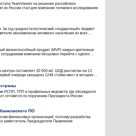
оступа TeamViewer на решение российского
er из России стал для компании толчком к исследованию
и. За год среднестатистический «подарочный» бюджет
ители экономически активного населения из всех ...
ный жизнеспособный продукт (MVP) закрыл критичные
сотрудникам компании бесшовно перейти с одного ...
центра составляет 20 000 м2. ЦОД рассчитан на 12
рвой очереди запущено 1248 стойко-мест в четырех ...
 страны
и РСПП, ТПП и профильных ведомств, где обсуждался
ент готовится по поручению Президента России
 банковского ПО
росам финансовых организаций, поэтому разработка
зал заместитель Председателя Правления