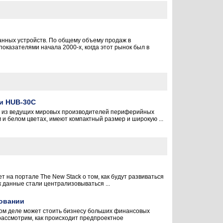
анных устройств. По общему объему продаж в
показателями начала 2000-х, когда этот рынок был в
 и HUB-30C
н из ведущих мировых производителей периферийных
и белом цветах, имеют компактный размер и широкую ...
т на портале The New Stack о том, как будут развиваться
 данные стали централизовываться ...
довании
том деле может стоить бизнесу больших финансовых
 рассмотрим, как происходит предпроектное