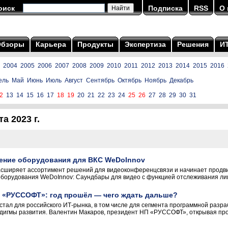
оиск
Подписка
RSS
О 
Обзоры
Карьера
Продукты
Экспертиза
Решения
И
2004
2005
2006
2007
2008
2009
2010
2011
2012
2013
2014
2015
2016
ель
Май
Июнь
Июль
Август
Сентябрь
Октябрь
Ноябрь
Декабрь
2
13
14
15
16
17
18
19
20
21
22
23
24
25
26
27
28
29
30
31
а 2023 г.
ение оборудования для ВКС WeDoInnov
расширяет ассортимент решений для видеоконференцсвязи и начинает продв
борудования WeDoInnov: Саундбары для видео с функцией отслеживания лиц 
 «РУССОФТ»: год прошёл — чего ждать дальше?
стал для российского ИТ-рынка, в том числе для сегмента программной разр
дигмы развития. Валентин Макаров, президент НП «РУССОФТ», открывая пр