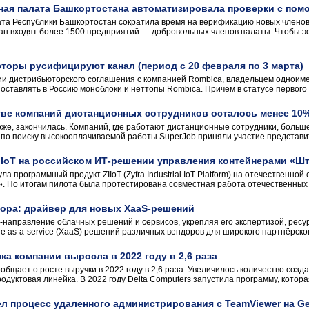
ая палата Башкортостана автоматизировала проверки с пом
а Республики Башкортостан сократила время на верификацию новых членов с
ан входят более 1500 предприятий — добровольных членов палаты. Чтобы э
торы русифицируют канал (период с 20 февраля по 3 марта)
ии дистрибьюторского соглашения с компанией Rombica, владельцем одноиме
поставлять в Россию моноблоки и неттопы Rombica. Причем в статусе первого 
тве компаний дистанционных сотрудников осталось менее 10%
же, закончилась. Компаний, где работают дистанционные сотрудники, больше, 
 по поиску высокооплачиваемой работы SuperJob приняли участие представите
IIoT на российском ИТ-решении управления контейнерами «Ш
 программный продукт ZIIoT (Zyfra Industrial IoT Platform) на отечественн
. По итогам пилота была протестирована совместная работа отечественных п
ра: драйвер для новых XaaS-решений
с-направление облачных решений и сервисов, укрепляя его экспертизой, рес
 as-a-service (XaaS) решений различных вендоров для широкого партнёрског
ка компании выросла в 2022 году в 2,6 раза
ообщает о росте выручки в 2022 году в 2,6 раза. Увеличилось количество со
одуктовая линейка. В 2022 году Delta Computers запустила программу, котора
 процесс удаленного администрирования с TeamViewer на Ge