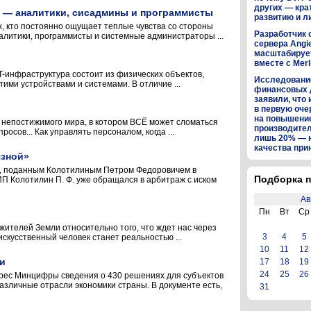
других — кра
 — аналитики, сисадмины и программисты
развитию и л
х, кто постоянно ощущает теплые чувства со стороны
Разработчик 
налитики, программисты и системные администраторы ...
сервера Angi
масштабируе
вместе с Merl
T-инфраструктура состоит из физических объектов,
Исследование
ими устройствами и системами. В отличие ...
финансовых 
заявили, что 
в первую оч
на повышени
о, непостижимого мира, в котором ВСЁ может сломаться
производител
сов... Как управлять персоналом, когда ...
лишь 20% — 
качества пр
язной»
ом, поданным Колотилиным Петром Федоровичем в
Подборка п
ИП Колотилин П. Ф. уже обращался в арбитраж с иском
Ав
Пн
Вт
Ср
 жителей Земли относительно того, что ждет нас через
3
4
5
искусственный человек станет реальностью ...
10
11
12
ти
17
18
19
24
25
26
дрес Минцифры сведения о 430 решениях для субъектов
зличные отрасли экономики страны. В документе есть,
31