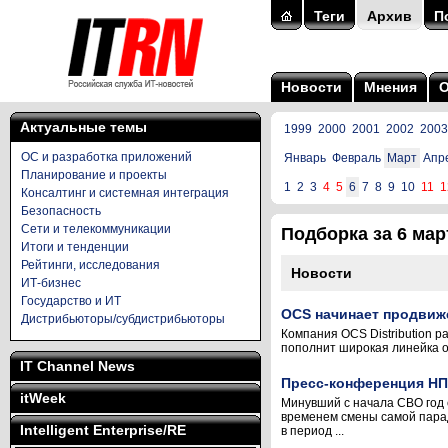
Теги
Архив
П
Новости
Мнения
Актуальные темы
1999
2000
2001
2002
2003
ОС и разработка приложений
Январь
Февраль
Март
Апр
Планирование и проекты
1
2
3
4
5
6
7
8
9
10
11
1
Консалтинг и системная интеграция
Безопасность
Сети и телекоммуникации
Подборка за 6 март
Итоги и тенденции
Рейтинги, исследования
Новости
ИТ-бизнес
Государство и ИТ
OCS начинает продвиж
Дистрибьюторы/субдистрибьюторы
Компания OCS Distribution 
пополнит широкая линейка о
IT Channel News
Пресс-конференция НП
itWeek
Минувший с начала СВО год 
временем смены самой пара
Intelligent Enterprise/RE
в период ...