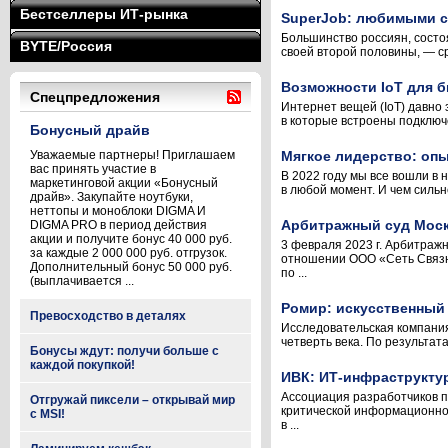
Бестселлеры ИТ-рынка
SuperJob: любимыми с
Большинство россиян, состо
BYTE/Россия
своей второй половины, — ср
Возможности IoT для б
Спецпредложения
Интернет вещей (IoT) давно 
в которые встроены подключе
Бонусный драйв
Уважаемые партнеры! Приглашаем
Мягкое лидерство: оп
вас принять участие в
В 2022 году мы все вошли в 
маркетинговой акции «Бонусный
в любой момент. И чем сильн
драйв». Закупайте ноутбуки,
неттопы и моноблоки DIGMA И
Арбитражный суд Моск
DIGMA PRO в период действия
акции и получите бонус 40 000 руб.
3 февраля 2023 г. Арбитраж
за каждые 2 000 000 руб. отгрузок.
отношении ООО «Сеть Связной
Дополнительный бонус 50 000 руб.
по ...
(выплачивается ...
Ромир: искусственный
Превосходство в деталях
Исследовательская компания 
четверть века. По результат
Бонусы ждут: получи больше с
каждой покупкой!
ИВК: ИТ-инфраструкту
Ассоциация разработчиков п
Отгружай пиксели – открывай мир
критической информационной
с MSI!
в ...