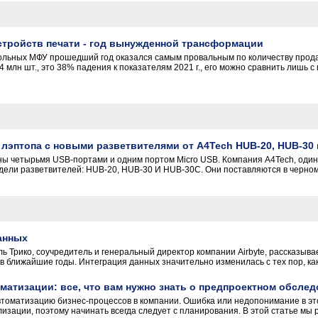
устройств печати - год вынужденной трансформации
ольных МФУ прошедший год оказался самым провальным по количеству прод
 млн шт., это 38% падения к показателям 2021 г., его можно сравнить лишь с 
лэптопа с новыми разветвителями от A4Tech HUB-20, HUB-30
ы четырьмя USB-портами и одним портом Micro USB. Компания A4Tech, оди
одели разветвителей: HUB-20, HUB-30 И HUB-30C. Они поставляются в черном 
анных
ь Трико, соучредитель и генеральный директор компании Airbyte, рассказывае
в ближайшие годы. Интеграция данных значительно изменилась с тех пор, как
матизации: все, что вам нужно знать о предпроектном обсле
втоматизацию бизнес-процессов в компании. Ошибка или недопонимание в э
лизации, поэтому начинать всегда следует с планирования. В этой статье мы