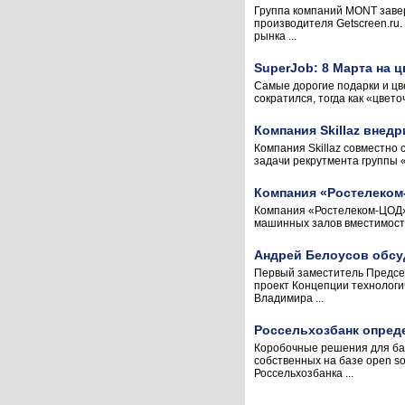
Группа компаний MONT завер
производителя Getscreen.ru.
рынка ...
SuperJob: 8 Марта на 
Самые дорогие подарки и цв
сократился, тогда как «цвет
Компания Skillaz внед
Компания Skillaz совместно
задачи рекрутмента группы 
Компания «Ростелеком
Компания «Ростелеком-ЦОД» 
машинных залов вместимость
Андрей Белоусов обсуд
Первый заместитель Предсе
проект Концепции технологи
Владимира ...
Россельхозбанк опред
Коробочные решения для бан
собственных на базе open s
Россельхозбанка ...