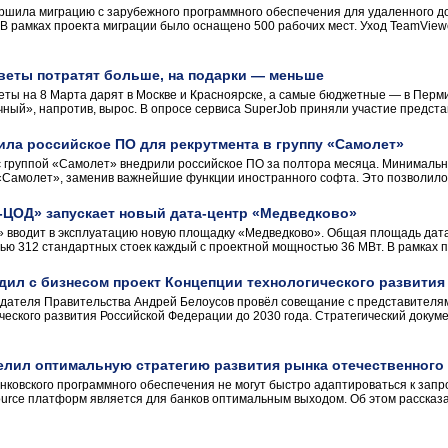
шила миграцию с зарубежного программного обеспечения для удаленного д
 В рамках проекта миграции было оснащено 500 рабочих мест. Уход TeamView
цветы потратят больше, на подарки — меньше
еты на 8 Марта дарят в Москве и Красноярске, а самые бюджетные — в Перм
очный», напротив, вырос. В опросе сервиса SuperJob приняли участие представ
рила российское ПО для рекрутмента в группу «Самолет»
 с группой «Самолет» внедрили российское ПО за полтора месяца. Минималь
«Самолет», заменив важнейшие функции иностранного софта. Это позволило 
-ЦОД» запускает новый дата-центр «Медведково»
вводит в эксплуатацию новую площадку «Медведково». Общая площадь дата-
ю 312 стандартных стоек каждый с проектной мощностью 36 МВт. В рамках пе
ил с бизнесом проект Концепции технологического развития
дателя Правительства Андрей Белоусов провёл совещание с представителям
ческого развития Российской Федерации до 2030 года. Стратегический докум
елил оптимальную стратегию развития рынка отечественного
ковского программного обеспечения не могут быстро адаптироваться к зап
ource платформ является для банков оптимальным выходом. Об этом расска