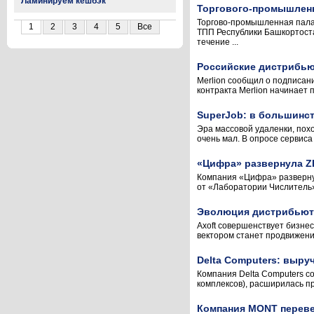
Ламинируем кешбэк
Торгового-промышленн
Торгово-промышленная палат
1
2
3
4
5
Все
ТПП Республики Башкортост
течение ...
Российские дистрибью
Merlion сообщил о подписан
контракта Merlion начинает 
SuperJob: в большинс
Эра массовой удаленки, похо
очень мал. В опросе сервиса
«Цифра» развернула Z
Компания «Цифра» развернула
от «Лаборатории Числитель»
Эволюция дистрибьюто
Axoft совершенствует бизне
вектором станет продвижение
Delta Computers: выруч
Компания Delta Computers с
комплексов), расширилась пр
Компания MONT перевел