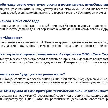
ебя чаще всего чувствуют врачи и воспитатели, нелюбимыми
ящих в браке или отношениях, чувствуют себя любимыми, но больше всего те
еди врачей, воспитателей, администраторов и главных бухгалтеров. А вот а
изнеса. Опыт 2022 года
зарекомендовал себя как надежный помощник бизнеса во многих отраслях. Io
нные к сети датчики для непрерывного обмена данными между собой и с друг
ыт «Максофт»
новый виток так называемого BANI мира — хрупкого, тревожного, нелинейног
ее иллюзия стабильности, тем мощнее катастрофа. И здесь возникает ряд вопро
вы зарегистрировал заявление о банкротстве ООО «Сеть Св
ный суд Москвы зарегистрировал заявление о признании должника банкрот
». Никаких подробностей по делу пока нет. Интересно, что 1,5 года назад 
 человек — будущее или реальность?
«Ромир» совместно с Ассоциацией Gallup International (GIA) изучила мнение
ам глобального исследования почти каждый второй житель Земли уверен, что 
ре КИИ нужны четкие критерии технологической независимос
рограммных продуктов «Отечественный софт» подготовила и направила в а
 инфраструктуры (КИИ), которыми российские вендоры готовы обеспечить ра