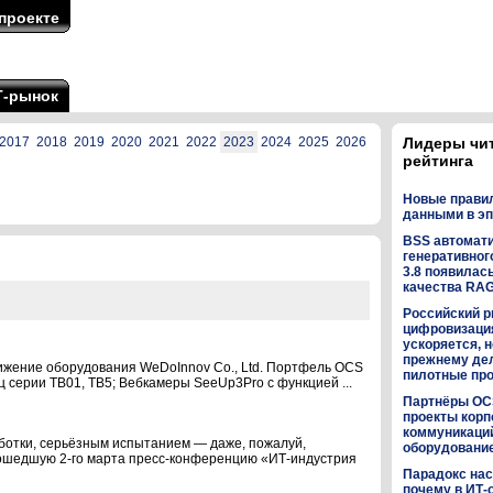
проекте
Т-рынок
2017
2018
2019
2020
2021
2022
2023
2024
2025
2026
Лидеры чи
рейтинга
Новые прави
данными в эп
BSS автомат
генеративного
3.8 появилас
качества RA
Российский р
цифровизаци
ускоряется, н
прежнему дел
ижение оборудования WeDoInnov Co., Ltd. Портфель OCS
пилотные пр
серии TB01, ТВ5; Вебкамеры SeeUp3Pro с функцией ...
Партнёры OC
проекты кор
коммуникаци
аботки, серьёзным испытанием — даже, пожалуй,
оборудованием
ошедшую 2-го марта пресс-конференцию «ИТ-индустрия
Парадокс нас
почему в ИТ-