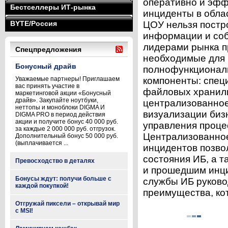
оперативно и эфф
Бестселлеры ИТ-рынка
инциденты в обла
BYTE/Россия
ЦОУ нельзя постро
информации и соб
лидерами рынка п
Спецпредложения
необходимые для 
Бонусный драйв
полнофункционал
Уважаемые партнеры! Приглашаем
компоненты: спец
вас принять участие в
файловых хранили
маркетинговой акции «Бонусный
драйв». Закупайте ноутбуки,
централизованное
неттопы и моноблоки DIGMA И
визуализации биз
DIGMA PRO в период действия
акции и получите бонус 40 000 руб.
управления проце
за каждые 2 000 000 руб. отгрузок.
Централизованно
Дополнительный бонус 50 000 руб.
(выплачивается ...
инцидентов позво
состояния ИБ, а 
Превосходство в деталях
и прошедшим инци
Бонусы ждут: получи больше с
службы ИБ руково
каждой покупкой!
преимущества, кот
Отгружай пиксели – открывай мир
с MSI!