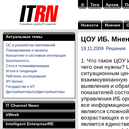
Теги
Архив
П
Новости
Мнения
Актуальные темы
ЦОУ ИБ. Мнен
ОС и разработка приложений
19.11.2009
Решения
Планирование и проекты
Консалтинг и системная интеграция
1. Что такое ЦОУ И
Безопасность
Сети и телекоммуникации
чего они нужны? 
Итоги и тенденции
ситуационным цен
Рейтинги, исследования
взаимоувязанную 
ИТ-бизнес
выявления и обра
Государство и ИТ
показателей состо
Дистрибьюторы/субдистрибьюторы
управления ИБ ор
все информационн
IT Channel News
являются сложной
itWeek
возрастающих и о
является единств
Intelligent Enterprise/RE