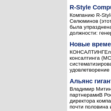
R-Style Comp
Компанию R-Styl
Селюминов (этот
была упразднена
должности: гене
Новые времен
КОНСАЛТИНГЕлен
консалтинга (MC
систематизиров
удовлетворение 
Альянс гиган
Владимир Митин 
партнерамиВ Ро
директора компан
почти половина и