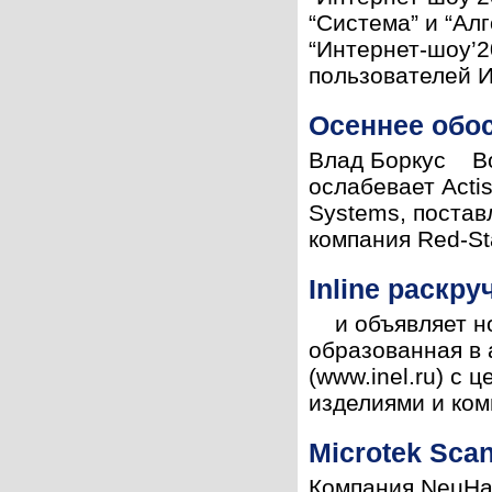
“Система” и “Ал
“Интернет-шоу’2
пользователей И
Осеннее обос
Влад Боркус Во
ослабевает Acti
Systems, постав
компания Red-St
Inline раскру
и объявляет нов
образованная в 
(www.inel.ru) с
изделиями и ком
Microtek Sca
Компания NeuHau