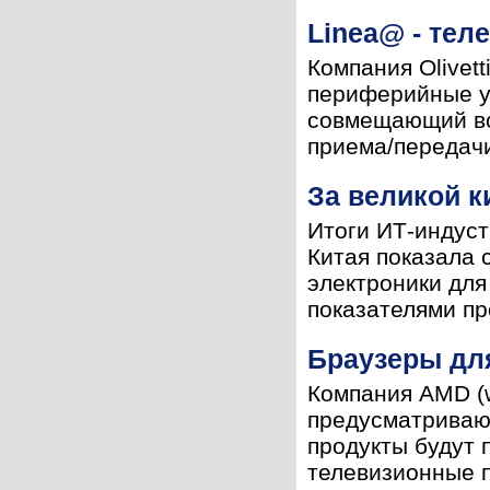
Linea@ - те
Компания Olivett
периферийные у
совмещающий во
приема/передачи
За великой к
Итоги ИТ-индус
Китая показала 
электроники для
показателями про
Браузеры дл
Компания AMD (w
предусматриваю
продукты будут 
телевизионные п