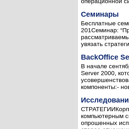
операционной си
Семинары
Бесплатные семи
201Семинар: “Пр
рассматриваемых
увязать стратег
BackOffice S
В начале сентяб
Server 2000, кот
усовершенствов
компоненты:- нов
Исследования
СТРАТЕГИИКорпор
компьютерным с
опрошенных исп