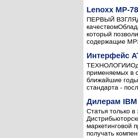
Lenoxx MP-78
ПЕРВЫЙ ВЗГЛЯДП
качествомОблад
который позвол
содержащие MP3-
Интерфейс A
ТЕХНОЛОГИИОдин
применяемых в с
ближайшие годы,
стандарта - посл
Дилерам IBM
Статья только в
Дистрибьюторски
маркетинговой п
получать компен