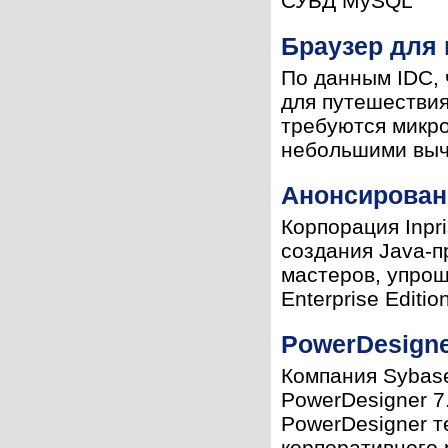
СУБД MySQL
Браузер для
По данным IDC, 
для путешествия 
требуются микро
небольшими вычи
Анонсирован 
Корпорация Inpri
создания Java-п
мастеров, упро
Enterprise Editio
PowerDesign
Компания Sybas
PowerDesigner 
PowerDesigner т
корпоративного 