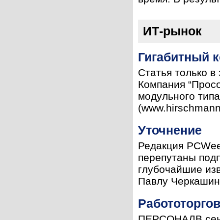
ИТ-рынок
Гигабитный 
Статья только в
Компания “Просо
модульного типа
(www.hirschmann
Уточнение
Редакция PCWee
перепутаны под
глубочайшие изв
Павлу Черкашин
Работоторго
ПЕРСОНАЛВ сент