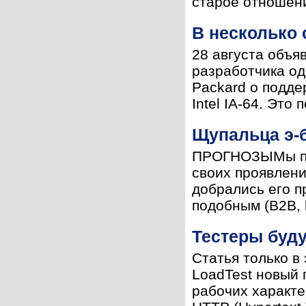
старое отношени
В несколько 
28 августа объя
разработчика од
Packard о подде
Intel IA-64. Это
Щупальца э-
ПРОГНОЗЫМы пок
своих проявлени
добрались его п
подобным (B2B, b
Тестеры буду
Статья только в
LoadTest новый 
рабочих характе