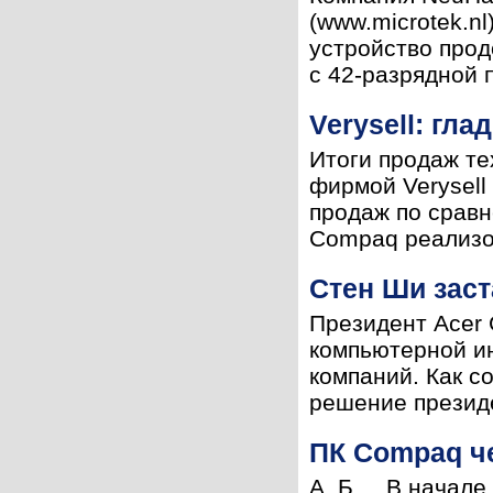
(www.microtek.n
устройство прод
с 42-разрядной п
Verysell: гл
Итоги продаж те
фирмой Verysell 
продаж по сравн
Compaq реализов
Стен Ши заст
Президент Acer 
компьютерной ин
компаний. Как с
решение президе
ПК Compaq ч
А. Б. В начале 