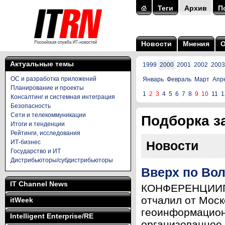
Теги
Архив
П
Новости
Мнения
Актуальные темы
1999
2000
2001
2002
2003
ОС и разработка приложений
Январь
Февраль
Март
Апр
Планирование и проекты
1
2
3
4
5
6
7
8
9
10
11
1
Консалтинг и системная интеграция
Безопасность
Сети и телекоммуникации
Подборка за
Итоги и тенденции
Рейтинги, исследования
ИТ-бизнес
Новости
Государство и ИТ
Дистрибьюторы/субдистрибьюторы
Вверх по Вол
IT Channel News
КОНФЕРЕНЦИИПас
отчалил от Моск
itWeek
геоинформационн
Intelligent Enterprise/RE
организованное 