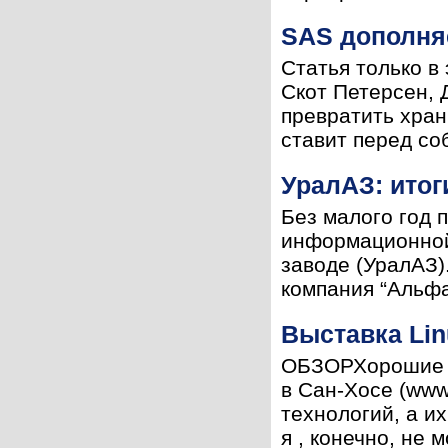
SAS дополня
Статья только в
Скот Петерсен, 
превратить хран
ставит перед соб
УралАЗ: итог
Без малого год 
информационной
заводе (УралАЗ)
компания “Альфа
Выставка Lin
ОБЗОРХорошие в
в Сан-Хосе (www.
технологий, а и
я , конечно, не м