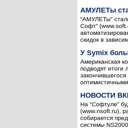
АМУЛЕТы ста
“АМУЛЕТы” стал
Софт” (www.soft
автоматизирова
скидок в зависим
У Symix бол
Американская ко
подводят итоги 
закончившегося 3
оптимистичными 
НОВОСТИ ВК
На “Софтуле” б
(www.nsoft.ru),
собирается пред
системы NS2000 