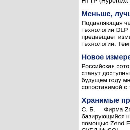
HTTP (Hypertext T
Меньше, лучш
Подавляющая ча
технологии DLP 
предвещает изме
технологии. Тем 
Новое измере
Российская сото
станут доступны
будущем году мн
сопоставимой с т
Хранимые пр
С. Б. Фирма Zen
базирующийся на
помощью Zend E