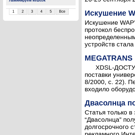
Ламинируем кешбэк
Искушение 
1
2
3
4
5
Все
Искушение WAP’о
протокол беспро
неопределенным.
устройств стала
MEGATRANS 
XDSL-ДОСТУПВ т
поставки универ
8/2000, с. 22).
входило оборудо
Двасолнца п
Статья только в
“Двасолнца” пол
долгосрочного с
рекламного Инте