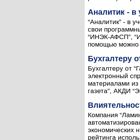
Аналитик - в
“Аналитик” - в 
свои программны
“ИНЭК-АФСП”, “И
помощью можно р
Бухгалтеру о
Бухгалтеру от “
электронный спр
материалами из 
газета”, АКДИ “Э
Влиятельнос
Компания “Ламин
автоматизирован
экономических н
рейтинга исполь