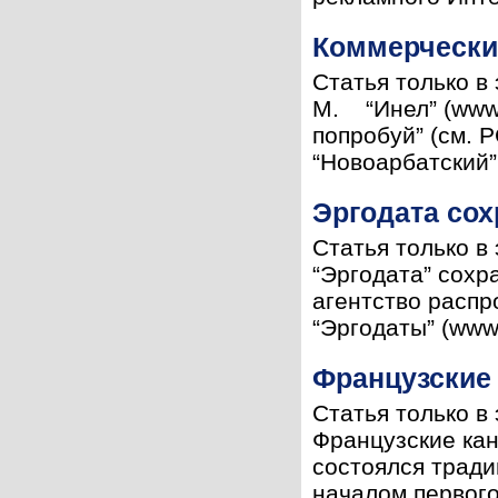
Коммерчески
Статья только в
М. “Инел” (www.
попробуй” (см. 
“Новоарбатский”
Эргодата сох
Статья только в
“Эргодата” сохр
агентство расп
“Эргодаты” (www.
Французские
Статья только в
Французские кан
состоялся трад
началом первого 