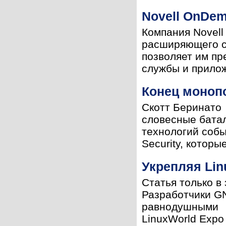
Novell OnDem
Компания Novell
расширяющего сп
позволяет им пр
службы и прилож
Конец монопо
Скотт Беринато
словесные бата
технологий собы
Security, которы
Укрепляя Lin
Статья только в
Разработчики G
равнодушными 
LinuxWorld Expo 