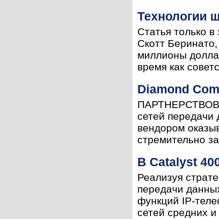
Технологии 
Статья только в
Скотт Беринато,
миллионы доллар
время как совет
Diamond Comm
ПАРТНЕРСТВОВсе
сетей передачи 
вендором оказыв
стремительно за
В Catalyst 4
Реализуя страте
передачи данных
функций IP-теле
сетей средних и