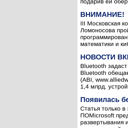
подарив ей обер
ВНИМАНИЕ!
III Московская 
Ломоносова прой
программирован
математики и киб
НОВОСТИ ВК
Bluetooth задас
Bluetooth обещае
(ABI, www.allied
1,4 млрд. устройс
Появилась бет
Статья только в
ПОMicrosoft пре
развертывания 