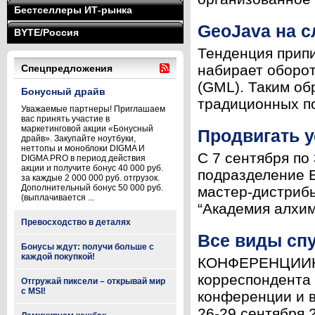
Бестселлеры ИТ-рынка
GeoJava на 
BYTE/Россия
Тенденция припи
набирает оборо
Спецпредложения
(GML). Таким об
Бонусный драйв
традиционных п
Уважаемые партнеры! Приглашаем
вас принять участие в
маркетинговой акции «Бонусный
Продвигать у
драйв». Закупайте ноутбуки,
неттопы и моноблоки DIGMA И
С 7 сентября по
DIGMA PRO в период действия
акции и получите бонус 40 000 руб.
подразделение En
за каждые 2 000 000 руб. отгрузок.
Дополнительный бонус 50 000 руб.
мастер-дистрибь
(выплачивается ...
“Академия алхим
Превосходство в деталях
Все виды сп
Бонусы ждут: получи больше с
каждой покупкой!
КОНФЕРЕНЦИИНа 
корреспондента 
Отгружай пиксели – открывай мир
с MSI!
конференции и в
26-29 сентября 20