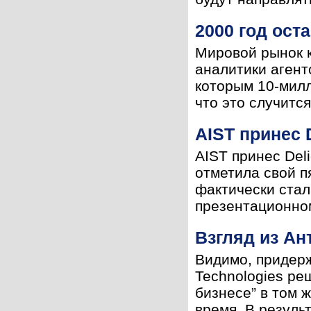
2000 год ост
Мировой рынок к
аналитики агент
которым 10-милл
что это случится
AIST принес 
AIST принес Del
отметила свой п
фактически ста
презентационном
Взгляд из Ан
Видимо, придерж
Technologies р
бизнесе” в том ж
время. В результа